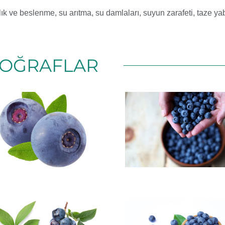
lık ve beslenme
,
su arıtma
,
su damlaları
,
suyun zarafeti
,
taze ya
OĞRAFLAR