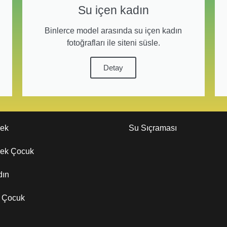
Su içen kadın
Binlerce model arasında su içen kadın
fotoğrafları ile siteni süsle.
Detay
kek
Su Sıçraması
kek Çocuk
dın
z Çocuk