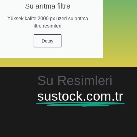
Su arıtma filtre
Yüksek kalite 2000 px üzeri su arıtma
filtre resimleri.
Detay
Su Resimleri
sustock.com.tr