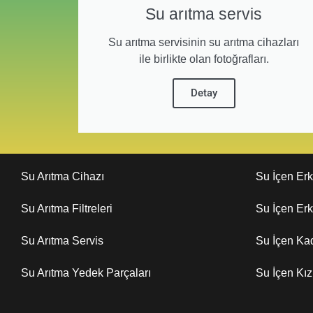
Su arıtma servis
Su arıtma servisinin su arıtma cihazları
ile birlikte olan fotoğrafları.
Detay
Su Arıtma Cihazı
Su İçen Er
Su Arıtma Filtreleri
Su İçen Er
Su Arıtma Servis
Su İçen Ka
Su Arıtma Yedek Parçaları
Su İçen Kı