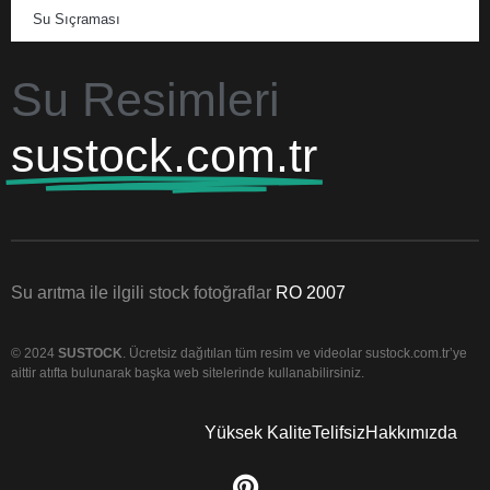
Su Sıçraması
Su Resimleri
sustock.com.tr
Su arıtma ile ilgili stock fotoğraflar
RO 2007
© 2024
SUSTOCK
. Ücretsiz dağıtılan tüm resim ve videolar sustock.com.tr’ye
aittir atıfta bulunarak başka web sitelerinde kullanabilirsiniz.
Yüksek Kalite
Telifsiz
Hakkımızda