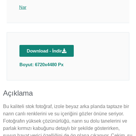
Nar
Download - İndir
Boyut: 6720x4480 Px
Açıklama
Bu kaliteli stok fotoğraf, izole beyaz arka planda taptaze bir
narın canlı renklerini ve su içeriğini gözler önüne seriyor.
Fotoğrafın yüksek çözünürlüğü, narın su dolu tanelerini ve
parlak kırmızı kabuğunu detaylı bir şekilde gösterirken,
suyun hayat verici özelliğini de ön plana çıkarıyor. Çekim, su