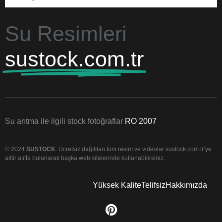
Su Resimleri
sustock.com.tr
Su arıtma ile ilgili stock fotoğraflar
RO 2007
© 2024
SUSTOCK
. Ücretsiz dağıtılan tüm resim ve videolar sustock.com.tr’ye
aittir atıfta bulunarak başka web sitelerinde kullanabilirsiniz.
Yüksek Kalite
Telifsiz
Hakkımızda