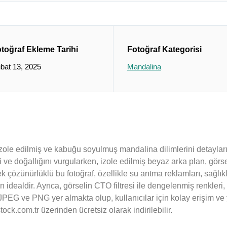
toğraf Ekleme Tarihi
Fotoğraf Kategorisi
bat 13, 2025
Mandalina
e izole edilmiş ve kabuğu soyulmuş mandalina dilimlerini detayları
 ve doğallığını vurgularken, izole edilmiş beyaz arka plan, görsel
 çözünürlüklü bu fotoğraf, özellikle su arıtma reklamları, sağlıkl
in idealdir. Ayrıca, görselin CTO filtresi ile dengelenmiş renkler
nda JPEG ve PNG yer almakta olup, kullanıcılar için kolay erişim v
ock.com.tr üzerinden ücretsiz olarak indirilebilir.