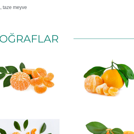
a
,
taze meyve
OĞRAFLAR