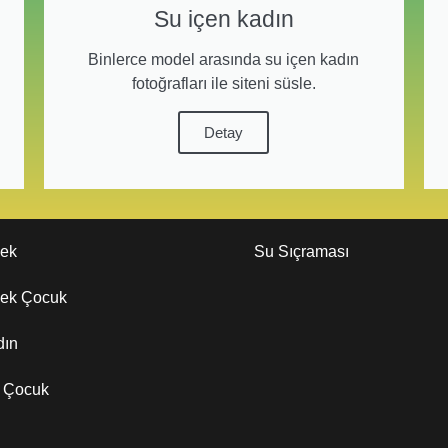
Su içen kadın
Binlerce model arasında su içen kadın
fotoğrafları ile siteni süsle.
Detay
kek
Su Sıçraması
kek Çocuk
dın
z Çocuk