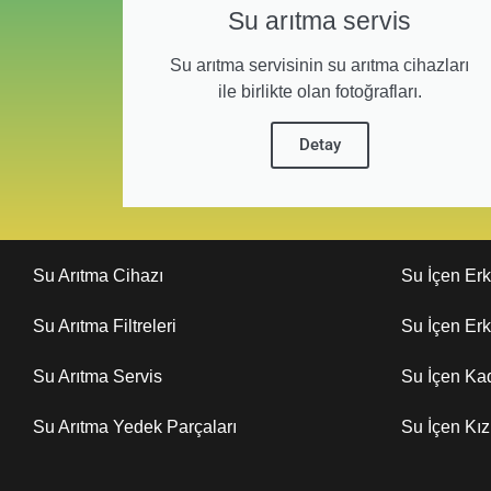
Su arıtma servis
Su arıtma servisinin su arıtma cihazları
ile birlikte olan fotoğrafları.
Detay
Su Arıtma Cihazı
Su İçen Er
Su Arıtma Filtreleri
Su İçen Er
Su Arıtma Servis
Su İçen Ka
Su Arıtma Yedek Parçaları
Su İçen Kı