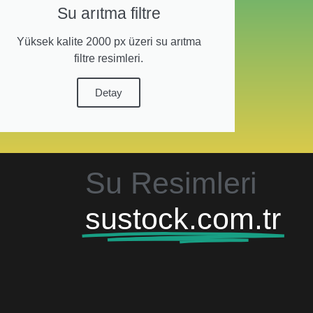
Su arıtma filtre
Yüksek kalite 2000 px üzeri su arıtma
filtre resimleri.
Detay
Su Resimleri
sustock.com.tr