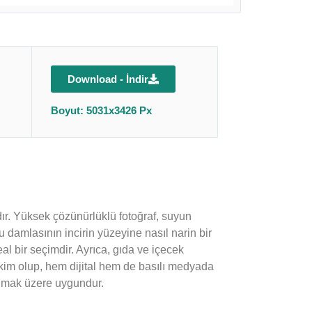
Download - İndir
Boyut: 5031x3426 Px
adır. Yüksek çözünürlüklü fotoğraf, suyun
su damlasının incirin yüzeyine nasıl narin bir
al bir seçimdir. Ayrıca, gıda ve içecek
 çekim olup, hem dijital hem de basılı medyada
anılmak üzere uygundur.