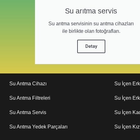
Su arıtma servis
Su arıtma servisinin su arıtma cihazları
ile birlikte olan fotoğrafları.
Detay
Su Arıtma Cihazı
Su İçen Er
Su Arıtma Filtreleri
Su İçen Er
Su Arıtma Servis
Su İçen Ka
Su Arıtma Yedek Parçaları
Su İçen Kı