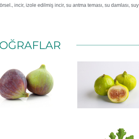
örsel.
,
incir
,
izole edilmiş incir
,
su arıtma teması
,
su damlası
,
suy
OĞRAFLAR