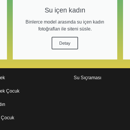
Su içen kadın
Binlerce model arasında su içen kadın
fotoğrafları ile siteni süsle.
Detay
kek
Su Sıçraması
kek Çocuk
dın
z Çocuk