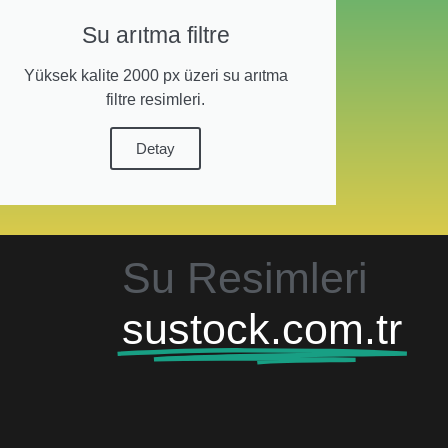
Su arıtma filtre
Yüksek kalite 2000 px üzeri su arıtma
filtre resimleri.
Detay
Su Resimleri
sustock.com.tr