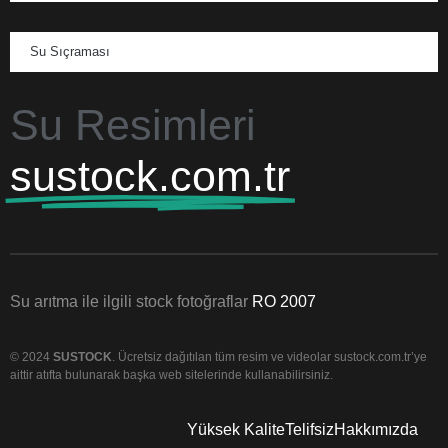
Su Sıçraması
Su Resimleri
sustock.com.tr
Su arıtma ile ilgili stock fotoğraflar
RO 2007
© 2024
SUSTOCK
. Ücretsiz dağıtılan tüm resim ve videolar sustock.com.tr’ye
aittir atıfta bulunarak başka web sitelerinde kullanabilirsiniz.
Yüksek Kalite
Telifsiz
Hakkımızda