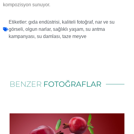
kompozisyon sunuyor.
Etiketler:
gıda endüstrisi
,
kaliteli fotoğraf
,
nar ve su
görseli
,
olgun narlar
,
sağlıklı yaşam
,
su arıtma
kampanyası
,
su damlası
,
taze meyve
BENZER
FOTOĞRAFLAR