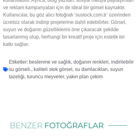
kullanılabilir. Ayrıca, blog yazıları, sosyal medya paylaşımları
ve reklam kampanyaları için de ideal bir görsel kaynaktır.
Kullanıcılar, bu göz alıcı fotoğrafı ‘sustock.com.tr’ üzerinden
ücretsiz olarak indirip projelerine dahil edebilirler. Görsel,
suyun ve doğanın güzelliklerini öne çıkaracak şekilde
tasarlanmış olup, herhangi bir kreatif proje için estetik bir
katkı sağlar.
Etiketler:
beslenme ve sağlık
,
doğanın renkleri
,
indirilebilir
su görseli.
,
kaliteli stok görsel
,
su damlacıkları
,
suyun
tazeliği
,
turuncu meyveler
,
yakın plan çekim
BENZER
FOTOĞRAFLAR