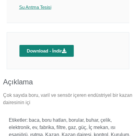
Su Arıtma Tesisi
Download - İndir
Açıklama
Çok sayıda boru, varil ve sensör içeren endüstriyel bir kazan
dairesinin içi
Etiketler:
baca
,
boru hatları
,
borular
,
buhar
,
çelik
,
elektronik
,
ev
,
fabrika
,
filtre
,
gaz
,
güç
,
İç mekan
,
ısı
eşanjörü
,
ısıtma
,
Kazan
,
Kazan dairesi
,
kontrol
,
Kurulum
,