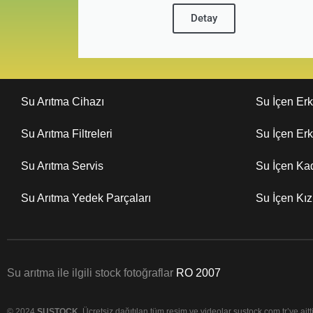
Detay
Su Arıtma Cihazı
Su İçen Er
Su Arıtma Filtreleri
Su İçen Er
Su Arıtma Servis
Su İçen Ka
Su Arıtma Yedek Parçaları
Su İçen Kı
Su arıtma ile ilgili stock fotoğraflar
RO 2007
© 2024
SUSTOCK
. Ücretsiz dağıtılan tüm resim ve videolar sustock.com.tr’ye aittir