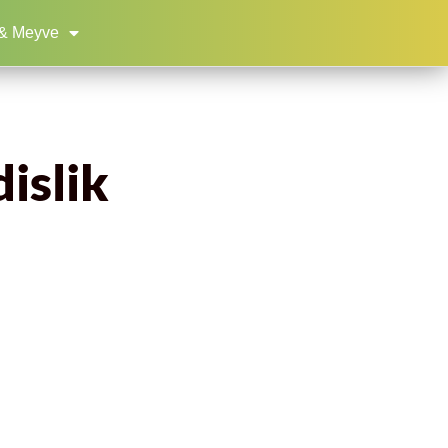
& Meyve
islik