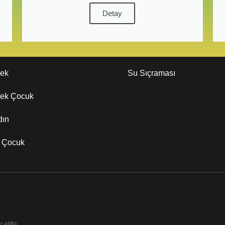
Detay
kek
Su Sıçraması
kek Çocuk
dın
z Çocuk
 atıfta