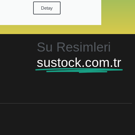
Detay
Su Resimleri
sustock.com.tr