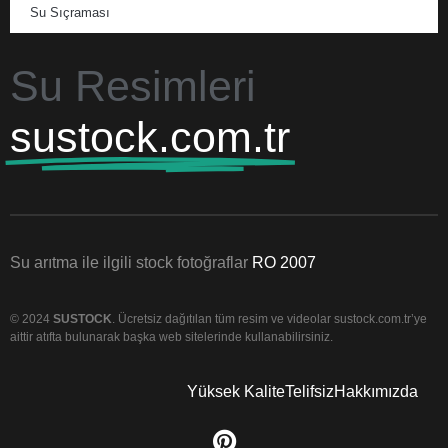
Su Sıçraması
Su Resimleri
sustock.com.tr
Su arıtma ile ilgili stock fotoğraflar
RO 2007
© 2024
SUSTOCK
. Ücretsiz dağıtılan tüm resim ve videolar sustock.com.tr’ye
aittir atıfta bulunarak başka web sitelerinde kullanabilirsiniz.
Yüksek Kalite
Telifsiz
Hakkımızda