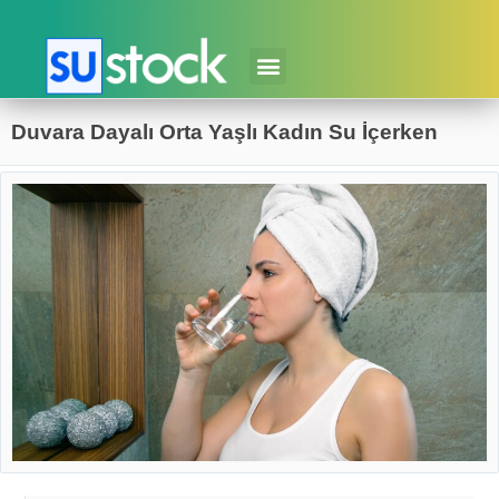
Duvara Dayalı Orta Yaşlı Kadın Su İçerken