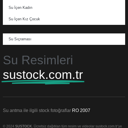
Su İçen Kadın
Su İçen Kız Çocuk
Su Sıçraması
Su Resimleri
sustock.com.tr
Su arıtma ile ilgili stock fotoğraflar
RO 2007
© 2024
SUSTOCK
. Ücretsiz dağıtılan tüm resim ve videolar sustock.com.tr’ye