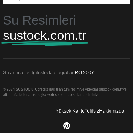
Su Resimleri
sustock.com.tr
Su arıtma ile ilgili stock fotoğraflar
RO 2007
© 2024
SUSTOCK
. Ücretsiz dağıtılan tüm resim ve videolar sustock.com.tr’ye
aittir atıfta bulunarak başka web sitelerinde kullanabilirsiniz.
Yüksek Kalite
Telifsiz
Hakkımızda