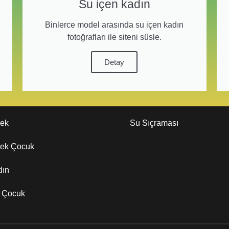
Su içen kadın
Binlerce model arasında su içen kadın
fotoğrafları ile siteni süsle.
Detay
kek
Su Sıçraması
kek Çocuk
dın
z Çocuk