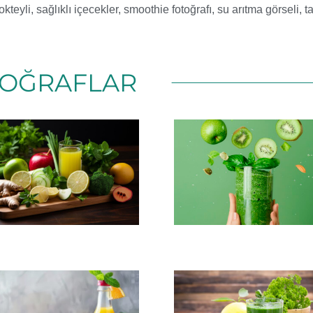
kteyli
,
sağlıklı içecekler
,
smoothie fotoğrafı
,
su arıtma görseli
,
t
OĞRAFLAR