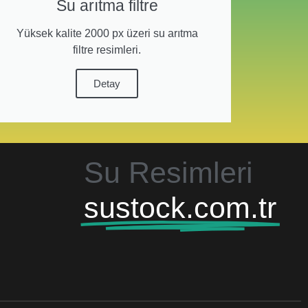
Su arıtma filtre
Yüksek kalite 2000 px üzeri su arıtma
filtre resimleri.
Detay
Su Resimleri
sustock.com.tr