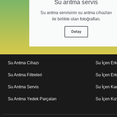
Su arıtma servis
Su arıtma servisinin su arıtma cihazları
ile birlikte olan fotoğrafları.
Detay
Su Arıtma Cihazı
Su İçen Er
Su Arıtma Filtreleri
Su İçen Er
Su Arıtma Servis
Su İçen Ka
Su Arıtma Yedek Parçaları
Su İçen Kı