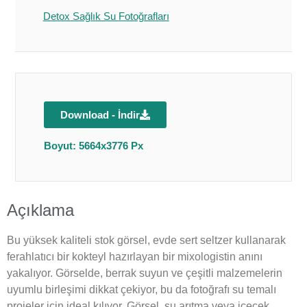
Detox Sağlık Su Fotoğrafları
Download - İndir
Boyut: 5664x3776 Px
Açıklama
Bu yüksek kaliteli stok görsel, evde sert seltzer kullanarak
ferahlatıcı bir kokteyl hazırlayan bir mixologistin anını
yakalıyor. Görselde, berrak suyun ve çeşitli malzemelerin
uyumlu birleşimi dikkat çekiyor, bu da fotoğrafı su temalı
projeler için ideal kılıyor. Görsel, su arıtma veya içecek