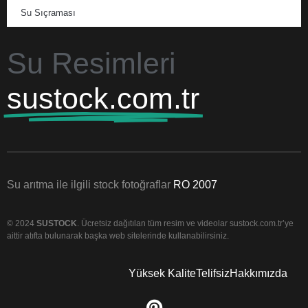
Su Sıçraması
Su Resimleri
sustock.com.tr
Su arıtma ile ilgili stock fotoğraflar
RO 2007
© 2024
SUSTOCK
. Ücretsiz dağıtılan tüm resim ve videolar sustock.com.tr’ye
aittir atıfta bulunarak başka web sitelerinde kullanabilirsiniz.
Yüksek Kalite
Telifsiz
Hakkımızda