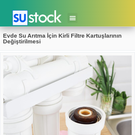
Evde Su Arıtma İçin Kirli Filtre Kartuşlarının
Değiştirilmesi