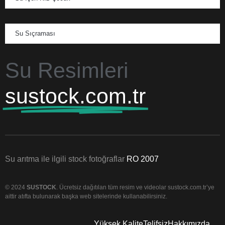
Su Sıçraması
Su Resimleri
sustock.com.tr
Su arıtma ile ilgili stock fotoğraflar
RO 2007
© 2024
SUSTOCK
. Ücretsiz dağıtılan tüm resim ve videolar sustock.com.tr’ye
aittir atıfta bulunarak başka web sitelerinde kullanabilirsiniz.
Yüksek Kalite
Telifsiz
Hakkımızda