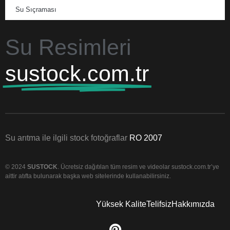
Su Sıçraması
Su Resimleri
sustock.com.tr
Su arıtma ile ilgili stock fotoğraflar
RO 2007
© 2024
SUSTOCK
. Ücretsiz dağıtılan tüm resim ve videolar sustock.com.tr’ye
aittir atıfta bulunarak başka web sitelerinde kullanabilirsiniz.
Yüksek Kalite
Telifsiz
Hakkımızda