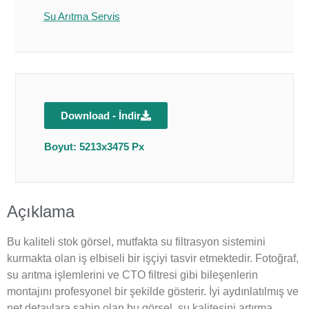
Su Arıtma Servis
Download - İndir
Boyut: 5213x3475 Px
Açıklama
Bu kaliteli stok görsel, mutfakta su filtrasyon sistemini
kurmakta olan iş elbiseli bir işçiyi tasvir etmektedir. Fotoğraf,
su arıtma işlemlerini ve CTO filtresi gibi bileşenlerin
montajını profesyonel bir şekilde gösterir. İyi aydınlatılmış ve
net detaylara sahip olan bu görsel, su kalitesini artırma