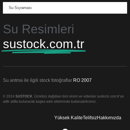
Su Sıçraması
Su Resimleri
sustock.com.tr
Su arıtma ile ilgili stock fotoğraflar
RO 2007
© 2024
SUSTOCK
. Ücretsiz dağıtılan tüm resim ve videolar sustock.com.tr’ye
aittir atıfta bulunarak başka web sitelerinde kullanabilirsiniz.
Yüksek Kalite
Telifsiz
Hakkımızda