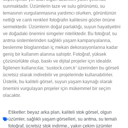
sunmaktadır. Üzümlerin taze ve sulu görünümü, su
temasının vurgulanmasına yardımcı olurken, görüntünün
netliği ve canlı renkleri fotoğrafın kalitesini gözler önüne
sermektedir. Üzümlerin doğal parlaklığı, suyun hayatiyetini
ve doğadaki önemini simgeler niteliktedir. Bu fotoğraf, su
arıtma sistemlerinden sağlıklı yaşam kampanyalarına,
beslenme bloglarından iç mekan dekorasyonlarına kadar
geniş bir kullanım alanına sahiptir. Fotoğraf, yüksek
çözünürlükte olup, baskı ve dijital projeler için idealdir.
İlgilenen kullanıcılar, ‘sustock.com.tr’ üzerinden bu görseli
ücretsiz olarak indirebilir ve projelerinde kullanabilirler.
Üstelik, bu kaliteli görsel, suyun yaşam kaynağı olarak
önemini vurgulayan projeler için mükemmel bir seçim
olacaktır.
Etiketler:
beyaz arka plan
,
kaliteli stok görsel
,
olgun
üzümler
,
sağlıklı yaşam görselleri
,
su arıtma
,
su temalı
fotoğraf
,
ücretsiz stok indirme.
,
yakın çekim üzümler