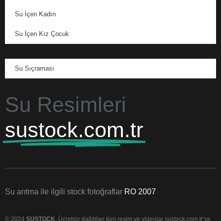
Su İçen Kadın
Su İçen Kız Çocuk
Su Sıçraması
Su Resimleri
sustock.com.tr
Su arıtma ile ilgili stock fotoğraflar
RO 2007
© 2024
SUSTOCK
. Ücretsiz dağıtılan tüm resim ve videolar sustock.com.tr’ye