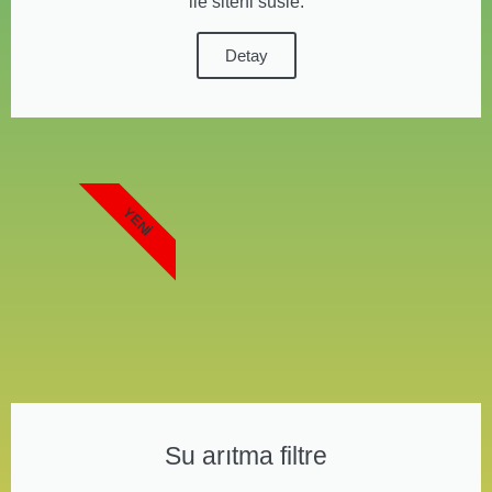
ile siteni süsle.
Detay
YENI
Su arıtma filtre