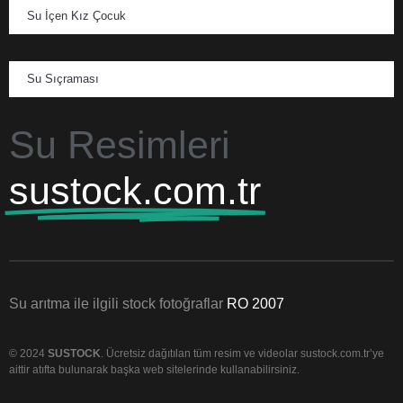
Su İçen Kız Çocuk
Su Sıçraması
Su Resimleri
sustock.com.tr
Su arıtma ile ilgili stock fotoğraflar
RO 2007
© 2024
SUSTOCK
. Ücretsiz dağıtılan tüm resim ve videolar sustock.com.tr’ye
aittir atıfta bulunarak başka web sitelerinde kullanabilirsiniz.