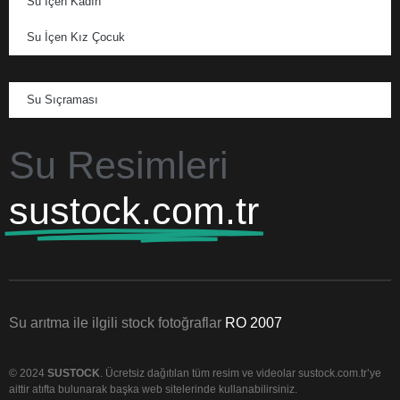
Su İçen Kadın
Su İçen Kız Çocuk
Su Sıçraması
Su Resimleri
sustock.com.tr
Su arıtma ile ilgili stock fotoğraflar
RO 2007
© 2024
SUSTOCK
. Ücretsiz dağıtılan tüm resim ve videolar sustock.com.tr’ye
aittir atıfta bulunarak başka web sitelerinde kullanabilirsiniz.