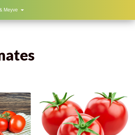
& Meyve
mates