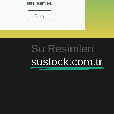
filtre resimleri.
Detay
Su Resimleri
sustock.com.tr