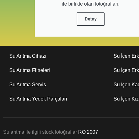
ile birlikte olan fotoğrafları.
Detay
Su Arıtma Cihazı
Su İçen Er
Su Arıtma Filtreleri
Su İçen Er
Su Arıtma Servis
Su İçen Ka
Su Arıtma Yedek Parçaları
Su İçen Kı
Su arıtma ile ilgili stock fotoğraflar
RO 2007