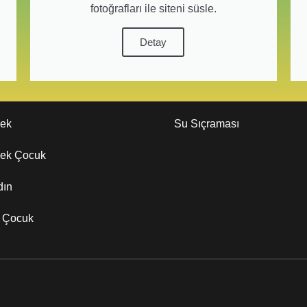
fotoğrafları ile siteni süsle.
Detay
kek
Su Sıçraması
kek Çocuk
dın
z Çocuk