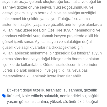
suyun bir araya gelerek oluşturduğu ferahlatıcı ve doğal bir
sahneyi gözler önüne seriyor. Yüksek çözünürlüklü ve
detaylı çekim, suyun berraklığını ve salatalığın tazeliğini
mükemmel bir şekilde yansıtıyor. Fotoğraf, su arıtma
sistemleri, sağlıklı yaşam ve güzellik ürünleri gibi alanlarda
kullanılmak üzere idealdir. Özellikle suyun nemlendirici ve
arındırıcı etkilerini vurgulamak isteyen projelerde etkili bir
görsel içerik sunar. Ayrıca, suyun ve salatalığın doğal
güzellik ve sağlık yararlarına dikkat çekmek için
kullanılabilecek mükemmel bir görseldir. Bu fotoğraf, suyun
arıtma sürecinde veya doğal bileşenlerin önemini anlatan
içeriklerde kullanılabilir. Görsel, sustock.com.tr üzerinden
ücretsiz olarak indirilebilir ve çeşitli dijital veya basılı
materyallerde kullanılmak üzere lisanslanabilir.
Etiketler:
doğal tazelik
,
ferahlatıcı su sahnesi
,
güzellik
ürünleri
,
izole edilmiş salatalık
,
nemlendirici su
,
sağlıklı
yaşam görseli
,
su arıtma
,
yüksek çözünürlüklü fotoğraf