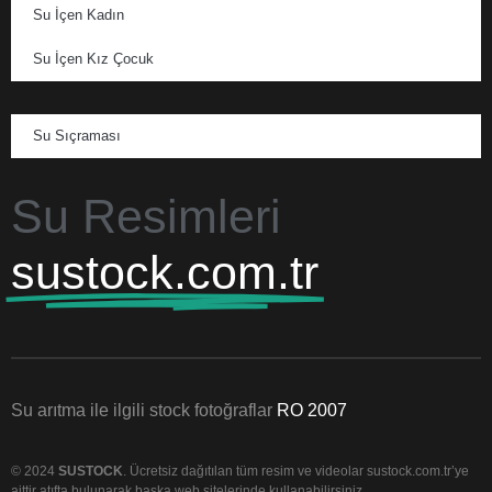
Su İçen Kadın
Su İçen Kız Çocuk
Su Sıçraması
Su Resimleri
sustock.com.tr
Su arıtma ile ilgili stock fotoğraflar
RO 2007
© 2024
SUSTOCK
. Ücretsiz dağıtılan tüm resim ve videolar sustock.com.tr’ye
aittir atıfta bulunarak başka web sitelerinde kullanabilirsiniz.