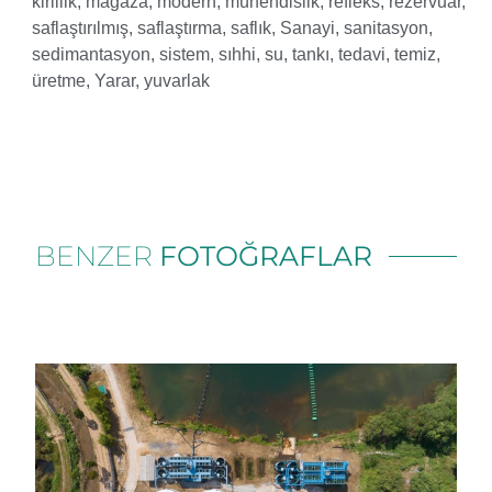
kirlilik
,
mağaza
,
modern
,
mühendislik
,
refleks
,
rezervuar
,
saflaştırılmış
,
saflaştırma
,
saflık
,
Sanayi
,
sanitasyon
,
sedimantasyon
,
sistem
,
sıhhi
,
su
,
tankı
,
tedavi
,
temiz
,
üretme
,
Yarar
,
yuvarlak
BENZER
FOTOĞRAFLAR