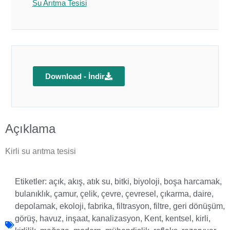
Su Arıtma Tesisi
Download - İndir
Açıklama
Kirli su arıtma tesisi
Etiketler:
açık
,
akış
,
atık su
,
bitki
,
biyoloji
,
boşa harcamak
,
bulanıklık
,
çamur
,
çelik
,
çevre
,
çevresel
,
çıkarma
,
daire
,
depolamak
,
ekoloji
,
fabrika
,
filtrasyon
,
filtre
,
geri dönüşüm
,
görüş
,
havuz
,
inşaat
,
kanalizasyon
,
Kent
,
kentsel
,
kirli
,