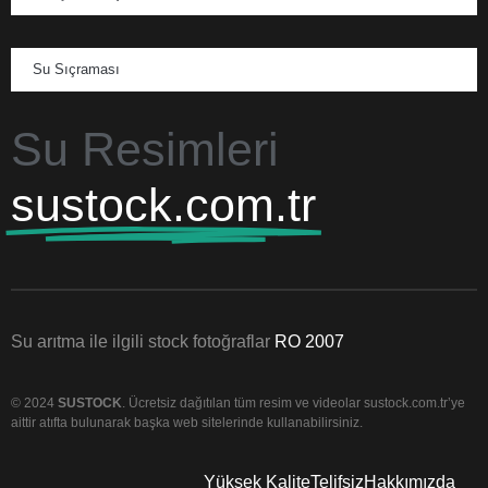
Su Sıçraması
Su Resimleri
sustock.com.tr
Su arıtma ile ilgili stock fotoğraflar
RO 2007
© 2024
SUSTOCK
. Ücretsiz dağıtılan tüm resim ve videolar sustock.com.tr’ye
aittir atıfta bulunarak başka web sitelerinde kullanabilirsiniz.
Yüksek Kalite
Telifsiz
Hakkımızda