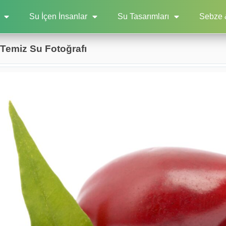
Su İçen İnsanlar
Su Tasarımları
Sebze 
 Temiz Su Fotoğrafı