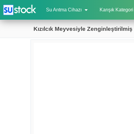
Su Arıtma Cihazı
Karışık Kategori
Kızılcık Meyvesiyle Zenginleştirilmiş