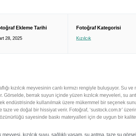
toğraf Ekleme Tarihi
Fotoğraf Kategorisi
rt 28, 2025
Kızılcık
saflığı kızılcık meyvesinin canlı kırmızı rengiyle buluşuyor. Su v
. Görselde, berrak suyun içinde yüzen kızılcık meyveleri, su arıtm
çecek endüstrisinde kullanılmak üzere mükemmel bir seçenek sunu
e taze ve doğal bir hissiyat verir. Fotoğraf, ‘sustock.com.tr’ üzerin
 çözünürlüğü sayesinde baskı materyalleri için de uygun bir kalite
ık meyvesi
,
kızılcık suyu
,
sağlıklı yaşam
,
su arıtma
,
taze su görsel