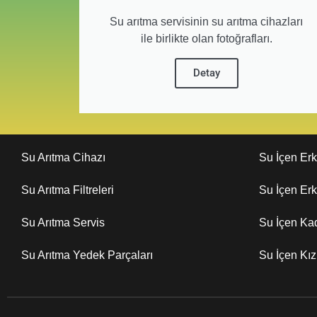
Su arıtma servisinin su arıtma cihazları
ile birlikte olan fotoğrafları.
Detay
Su Arıtma Cihazı
Su İçen Er
Su Arıtma Filtreleri
Su İçen Er
Su Arıtma Servis
Su İçen Ka
Su Arıtma Yedek Parçaları
Su İçen Kı