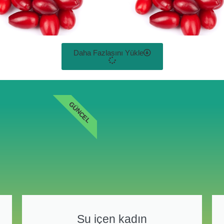
Daha Fazlasını Yükle
GÜNCEL
Su içen kadın