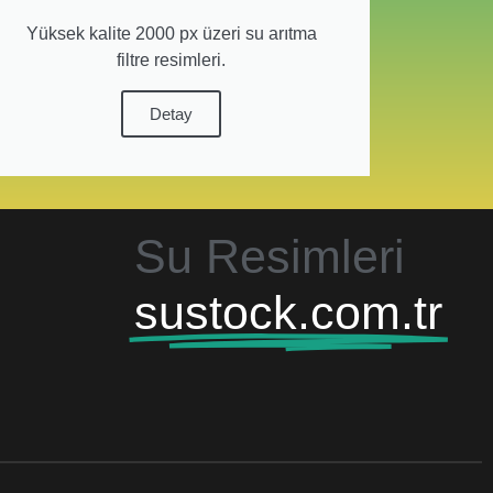
Yüksek kalite 2000 px üzeri su arıtma
filtre resimleri.
Detay
Su Resimleri
sustock.com.tr