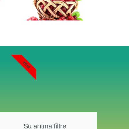
YENI
Su arıtma filtre