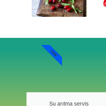
YENI
Su arıtma servis