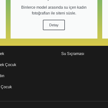
Binlerce model arasında su içen kadın
fotoğrafları ile siteni süsle.
Detay
kek
Su Sıçraması
kek Çocuk
dın
z Çocuk