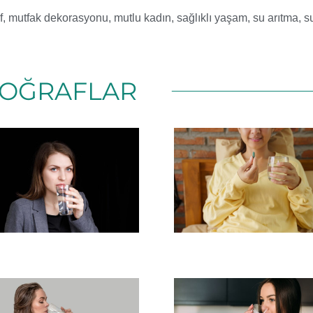
f
,
mutfak dekorasyonu
,
mutlu kadın
,
sağlıklı yaşam
,
su arıtma
,
s
OĞRAFLAR