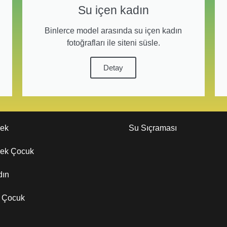
Su içen kadın
Binlerce model arasında su içen kadın
fotoğrafları ile siteni süsle.
Detay
kek
Su Sıçraması
kek Çocuk
dın
z Çocuk