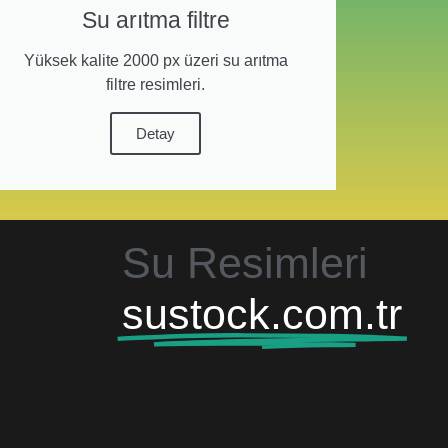
Su arıtma filtre
Yüksek kalite 2000 px üzeri su arıtma
filtre resimleri.
Detay
Su Resimleri
sustock.com.tr