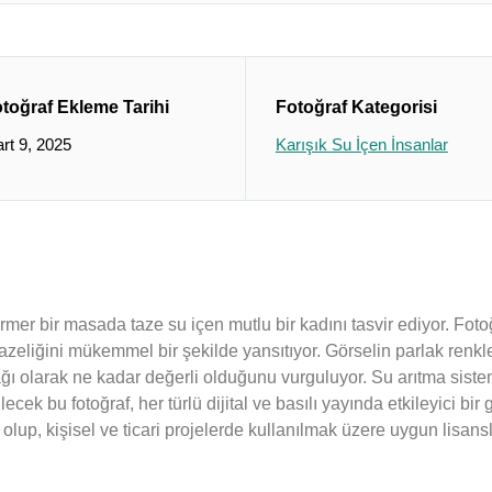
toğraf Ekleme Tarihi
Fotoğraf Kategorisi
rt 9, 2025
Karışık Su İçen İnsanlar
ermer bir masada taze su içen mutlu bir kadını tasvir ediyor. Fo
 tazeliğini mükemmel bir şekilde yansıtıyor. Görselin parlak renk
ı olarak ne kadar değerli olduğunu vurguluyor. Su arıtma siste
ecek bu fotoğraf, her türlü dijital ve basılı yayında etkileyici bir
lup, kişisel ve ticari projelerde kullanılmak üzere uygun lisansl