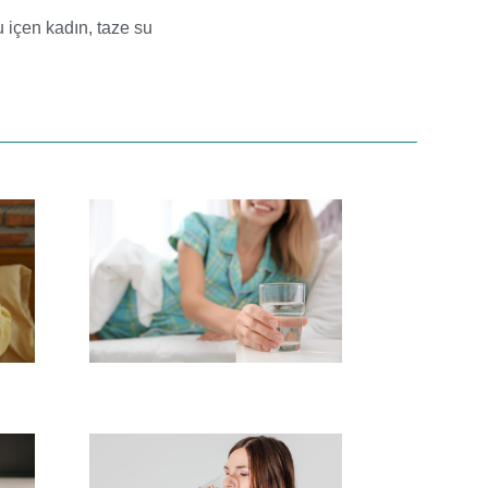
u içen kadın
,
taze su