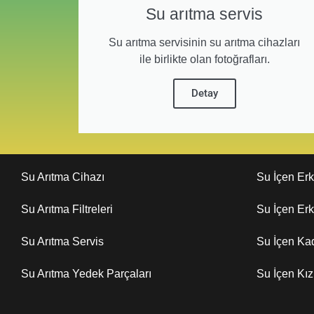
Su arıtma servis
Su arıtma servisinin su arıtma cihazları
ile birlikte olan fotoğrafları.
Detay
Su Arıtma Cihazı
Su İçen Er
Su Arıtma Filtreleri
Su İçen Er
Su Arıtma Servis
Su İçen Ka
Su Arıtma Yedek Parçaları
Su İçen Kı