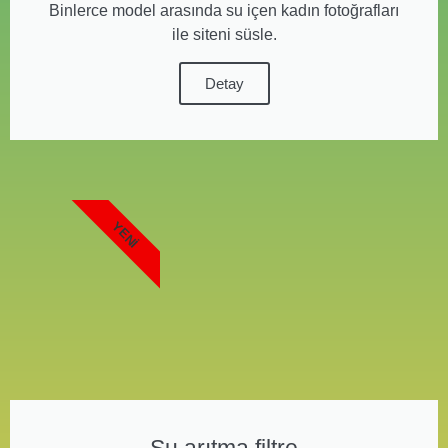
Binlerce model arasında su içen kadın fotoğrafları
ile siteni süsle.
Detay
YENI
Su arıtma filtre