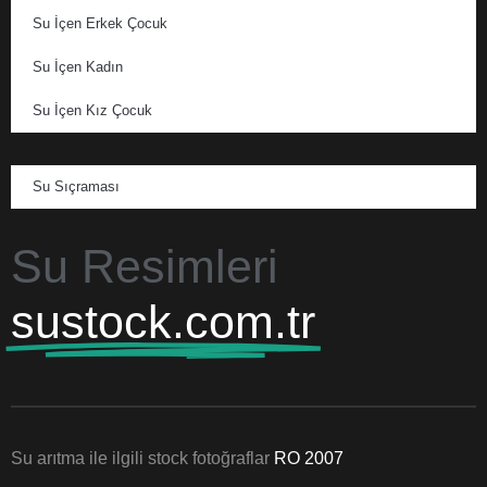
Su İçen Erkek Çocuk
Su İçen Kadın
Su İçen Kız Çocuk
Su Sıçraması
Su Resimleri
sustock.com.tr
Su arıtma ile ilgili stock fotoğraflar
RO 2007