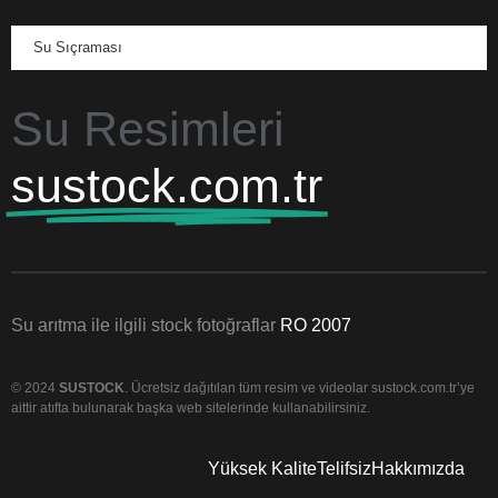
Su Sıçraması
Su Resimleri
sustock.com.tr
Su arıtma ile ilgili stock fotoğraflar
RO 2007
© 2024
SUSTOCK
. Ücretsiz dağıtılan tüm resim ve videolar sustock.com.tr’ye
aittir atıfta bulunarak başka web sitelerinde kullanabilirsiniz.
Yüksek Kalite
Telifsiz
Hakkımızda