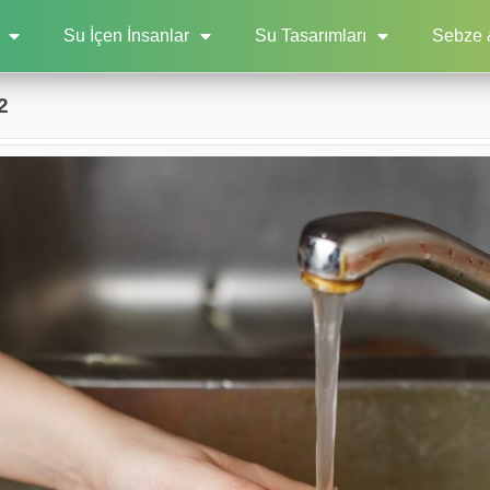
Su İçen İnsanlar
Su Tasarımları
Sebze 
2