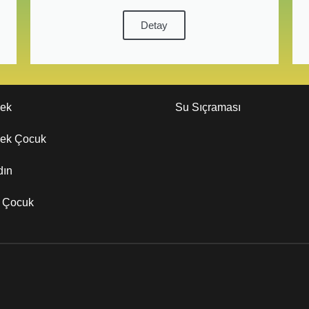
Detay
kek
Su Sıçraması
kek Çocuk
dın
z Çocuk