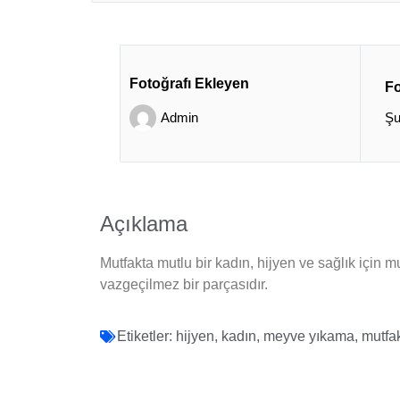
Fotoğrafı Ekleyen
Fo
Admin
Şu
Açıklama
Mutfakta mutlu bir kadın, hijyen ve sağlık için m
vazgeçilmez bir parçasıdır.
Etiketler:
hijyen
,
kadın
,
meyve yıkama
,
mutfa