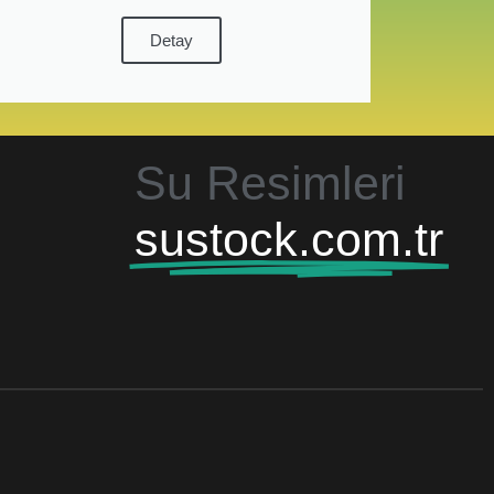
Detay
Su Resimleri
sustock.com.tr