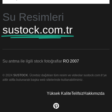
Su Resimleri
sustock.com.tr
Su arıtma ile ilgili stock fotoğraflar
RO 2007
© 2024
SUSTOCK
. Ücretsiz dağıtılan tüm resim ve videolar sustock.com.tr’ye
aittir atıfta bulunarak başka web sitelerinde kullanabilirsiniz.
Yüksek Kalite
Telifsiz
Hakkımızda