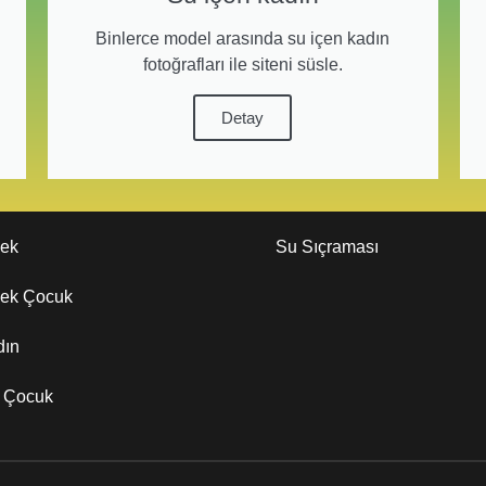
Binlerce model arasında su içen kadın
fotoğrafları ile siteni süsle.
Detay
kek
Su Sıçraması
kek Çocuk
dın
z Çocuk