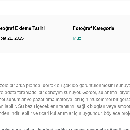
toğraf Ekleme Tarihi
Fotoğraf Kategorisi
bat 21, 2025
Muz
 izole bir arka planda, berrak bir şekilde görüntülenmesini sunuyor
re adeta ferahlatıcı bir deneyim sunuyor. Görsel, su arıtma, diyet 
yonel sunumlar ve pazarlama materyalleri için mükemmel bir görse
anılabilir. Su bazlı içeceklerin tanıtımı, sağlık blogları veya smooth
nden indirilebilir ve ticari kullanımlar için uygundur, böylece pro