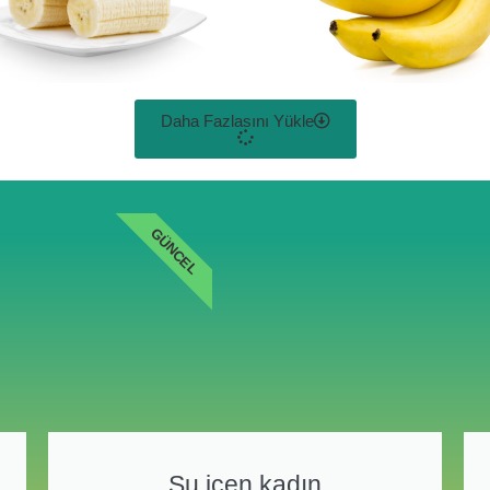
Daha Fazlasını Yükle
GÜNCEL
Su içen kadın