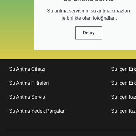
Su arıtma servisinin su arıtma cihazları
ile birlikte olan fotoğrafları.
Detay
Su Arıtma Cihazı
Su İçen Er
Su Arıtma Filtreleri
Su İçen Er
Su Arıtma Servis
Su İçen Ka
Su Arıtma Yedek Parçaları
Su İçen Kı