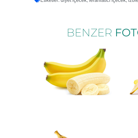
Etiketler:
diyet içecek
,
ferahlatıcı içecek
,
izol
BENZER
FOT