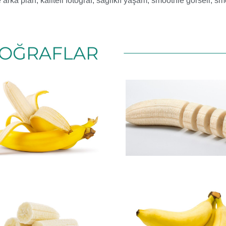
e arka plan
,
kaliteli fotoğraf
,
sağlıklı yaşam
,
smoothie görseli
,
smo
OĞRAFLAR