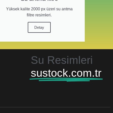
Yüksek kalite 2000 px üzeri su arıtma
filtre resimleri.
Detay
Su Resimleri
sustock.com.tr