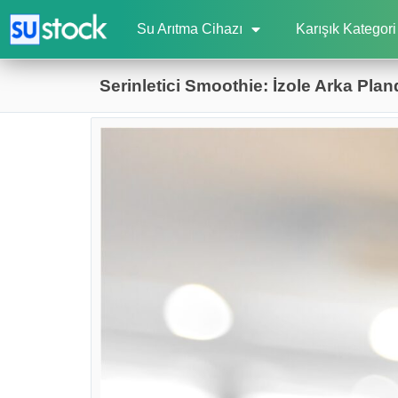
Su Arıtma Cihazı
Karışık Kategori
Serinletici Smoothie: İzole Arka Plan