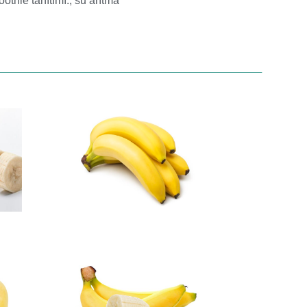
othie tanıtımı.
,
su arıtma