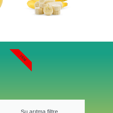
YENI
Su arıtma filtre