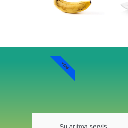
YENI
Su arıtma servis