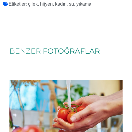
Etiketler:
çilek
,
hijyen
,
kadın
,
su
,
yıkama
BENZER
FOTOĞRAFLAR