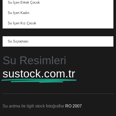
Su İçen Erkek Çocuk
Su İçen Kadın
Su İçen Kız Çocuk
Su Sıçraması
Su Resimleri
sustock.com.tr
Su arıtma ile ilgili stock fotoğraflar
RO 2007