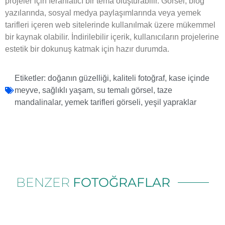
projeler için ferahlatıcı bir tema oluşturabilir. Görsel, blog
yazılarında, sosyal medya paylaşımlarında veya yemek
tarifleri içeren web sitelerinde kullanılmak üzere mükemmel
bir kaynak olabilir. İndirilebilir içerik, kullanıcıların projelerine
estetik bir dokunuş katmak için hazır durumda.
Etiketler:
doğanın güzelliği
,
kaliteli fotoğraf
,
kase içinde
meyve
,
sağlıklı yaşam
,
su temalı görsel
,
taze
mandalinalar
,
yemek tarifleri görseli
,
yeşil yapraklar
BENZER
FOTOĞRAFLAR