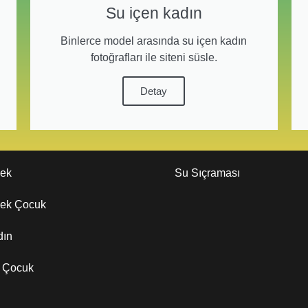
Su içen kadın
Binlerce model arasında su içen kadın
fotoğrafları ile siteni süsle.
Detay
kek
Su Sıçraması
kek Çocuk
dın
z Çocuk