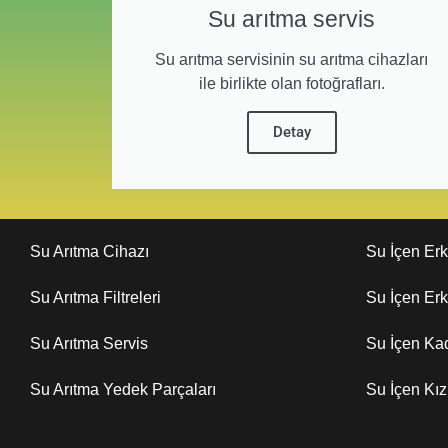
Su arıtma servis
Su arıtma servisinin su arıtma cihazları
ile birlikte olan fotoğrafları.
Detay
Su Arıtma Cihazı
Su İçen Er
Su Arıtma Filtreleri
Su İçen Er
Su Arıtma Servis
Su İçen Ka
Su Arıtma Yedek Parçaları
Su İçen Kı