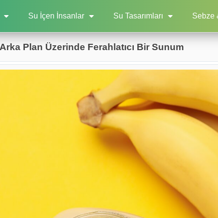
Su İçen İnsanlar
Su Tasarımları
Sebze 
Arka Plan Üzerinde Ferahlatıcı Bir Sunum