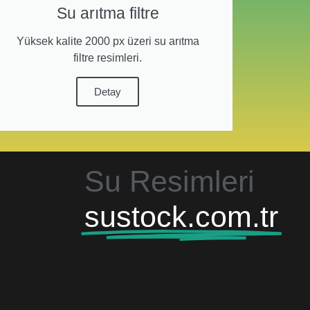
Su arıtma filtre
Yüksek kalite 2000 px üzeri su arıtma
filtre resimleri.
Detay
Su Resimleri
sustock.com.tr