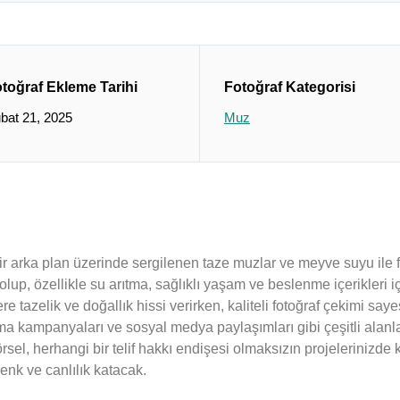
toğraf Ekleme Tarihi
Fotoğraf Kategorisi
bat 21, 2025
Muz
ir arka plan üzerinde sergilenen taze muzlar ve meyve suyu ile fe
up, özellikle su arıtma, sağlıklı yaşam ve beslenme içerikleri i
re tazelik ve doğallık hissi verirken, kaliteli fotoğraf çekimi saye
lama kampanyaları ve sosyal medya paylaşımları gibi çeşitli alanlard
sel, herhangi bir telif hakkı endişesi olmaksızın projelerinizde k
renk ve canlılık katacak.