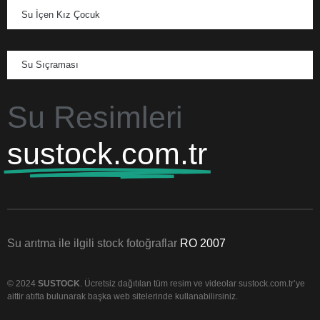
Su İçen Kız Çocuk
Su Sıçraması
Su Resimleri
sustock.com.tr
Su arıtma ile ilgili stock fotoğraflar
RO 2007
© 2024
SUSTOCK
. Ücretsiz dağıtılan tüm resim ve videolar sustock.com.tr’ye
aittir atıfta bulunarak başka web sitelerinde kullanabilirsiniz.