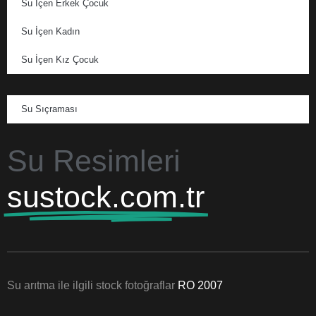
Su İçen Erkek Çocuk
Su İçen Kadın
Su İçen Kız Çocuk
Su Sıçraması
Su Resimleri
sustock.com.tr
Su arıtma ile ilgili stock fotoğraflar
RO 2007