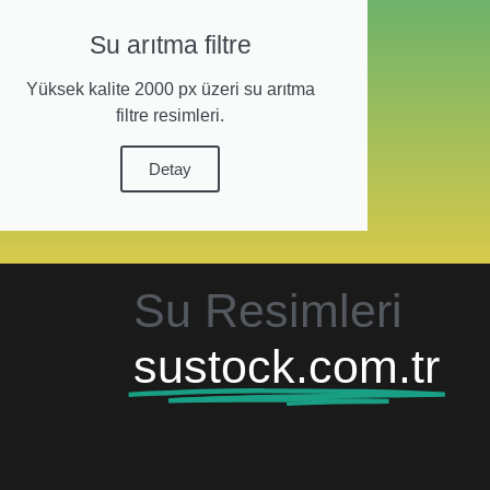
Su arıtma filtre
Yüksek kalite 2000 px üzeri su arıtma
filtre resimleri.
Detay
Su Resimleri
sustock.com.tr