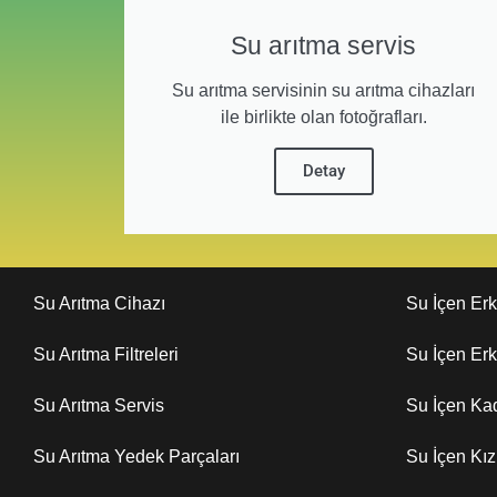
Su arıtma servis
Su arıtma servisinin su arıtma cihazları
ile birlikte olan fotoğrafları.
Detay
Su Arıtma Cihazı
Su İçen Er
Su Arıtma Filtreleri
Su İçen Er
Su Arıtma Servis
Su İçen Ka
Su Arıtma Yedek Parçaları
Su İçen Kı