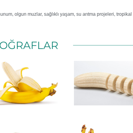
 sunum
,
olgun muzlar
,
sağlıklı yaşam
,
su arıtma projeleri
,
tropika
OĞRAFLAR