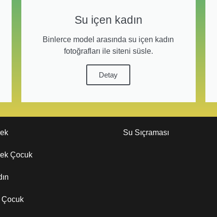
Su içen kadın
Binlerce model arasında su içen kadın
fotoğrafları ile siteni süsle.
Detay
kek
Su Sıçraması
kek Çocuk
dın
z Çocuk