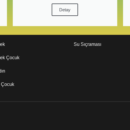
Detay
kek
Su Sıçraması
kek Çocuk
dın
z Çocuk