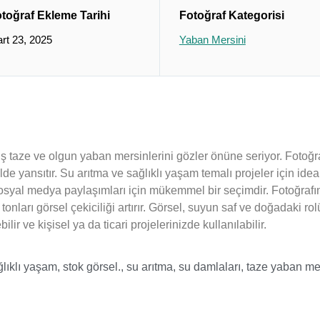
toğraf Ekleme Tarihi
Fotoğraf Kategorisi
rt 23, 2025
Yaban Mersini
ş taze ve olgun yaban mersinlerini gözler önüne seriyor. Fotoğra
e yansıtır. Su arıtma ve sağlıklı yaşam temalı projeler için ideal
sosyal medya paylaşımları için mükemmel bir seçimdir. Fotoğrafın 
onları görsel çekiciliği artırır. Görsel, suyun saf ve doğadaki rol
lir ve kişisel ya da ticari projelerinizde kullanılabilir.
ğlıklı yaşam
,
stok görsel.
,
su arıtma
,
su damlaları
,
taze yaban mer