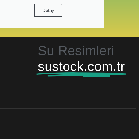
Detay
Su Resimleri
sustock.com.tr