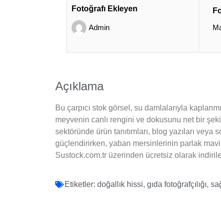
Fotoğrafı Ekleyen
Fo
Admin
Ma
Açıklama
Bu çarpıcı stok görsel, su damlalarıyla kaplanmı
meyvenin canlı rengini ve dokusunu net bir şekild
sektöründe ürün tanıtımları, blog yazıları veya 
güçlendirirken, yaban mersinlerinin parlak mavi t
Sustock.com.tr üzerinden ücretsiz olarak indirilebi
Etiketler:
doğallık hissi
,
gıda fotoğrafçılığı
,
sa