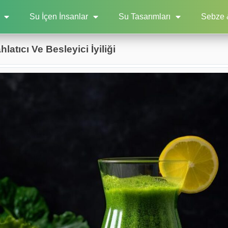
Su İçen İnsanlar
Su Tasarımları
Sebze 
latıcı Ve Besleyici İyiliği