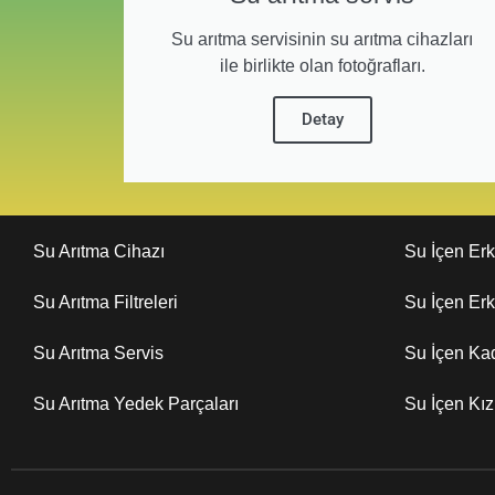
Su arıtma servisinin su arıtma cihazları
ile birlikte olan fotoğrafları.
Detay
Su Arıtma Cihazı
Su İçen Er
Su Arıtma Filtreleri
Su İçen Er
Su Arıtma Servis
Su İçen Ka
Su Arıtma Yedek Parçaları
Su İçen Kı