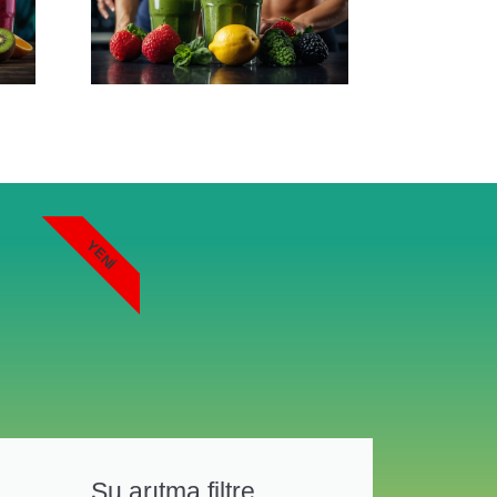
YENI
Su arıtma filtre