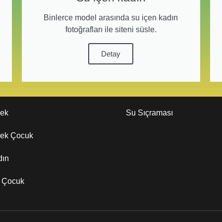
Binlerce model arasında su içen kadın
fotoğrafları ile siteni süsle.
Detay
kek
Su Sıçraması
kek Çocuk
dın
z Çocuk