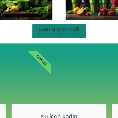
Daha Fazlasını Yükle
GÜNCEL
Su içen kadın