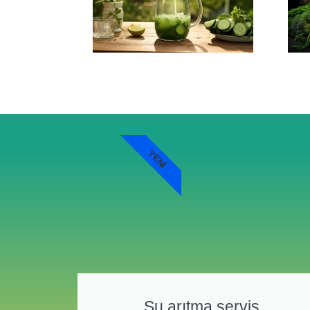
YENI
Su arıtma servis