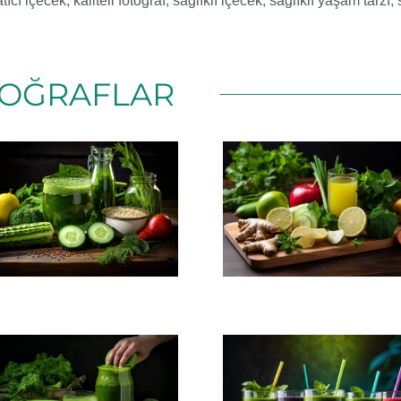
atıcı içecek
,
kaliteli fotoğraf
,
sağlıklı içecek
,
sağlıklı yaşam tarzı
,
OĞRAFLAR