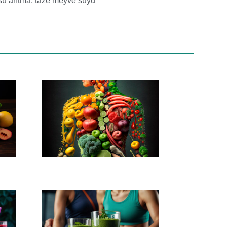
su arıtma
,
taze meyve suyu