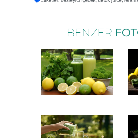
Etiketler:
besleyici içecek
,
detox juice
,
ferahl
BENZER
FOT