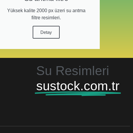
Yüksek kalite 2000 px üzeri su arıtma
filtre resimleri.
Detay
Su Resimleri
sustock.com.tr