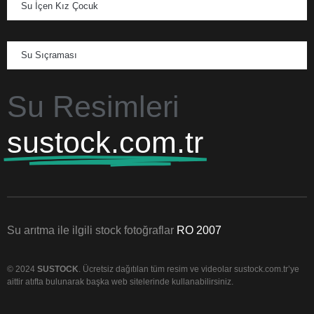
Su İçen Kız Çocuk
Su Sıçraması
Su Resimleri
sustock.com.tr
Su arıtma ile ilgili stock fotoğraflar
RO 2007
© 2024
SUSTOCK
. Ücretsiz dağıtılan tüm resim ve videolar sustock.com.tr’ye
aittir atıfta bulunarak başka web sitelerinde kullanabilirsiniz.