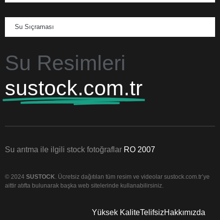
Su Sıçraması
Su Resimleri
sustock.com.tr
Su arıtma ile ilgili stock fotoğraflar
RO 2007
© 2024
SUSTOCK
. Ücretsiz dağıtılan tüm resim ve videolar sustock.com.tr’ye
aittir atıfta bulunarak başka web sitelerinde kullanabilirsiniz.
Yüksek Kalite
Telifsiz
Hakkımızda