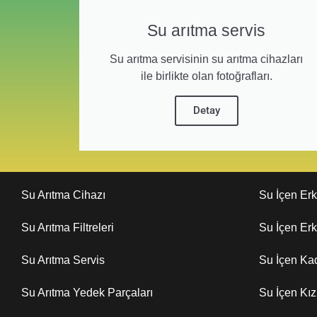
Su arıtma servis
Su arıtma servisinin su arıtma cihazları
ile birlikte olan fotoğrafları.
Detay
Su Arıtma Cihazı
Su İçen Er
Su Arıtma Filtreleri
Su İçen Er
Su Arıtma Servis
Su İçen Ka
Su Arıtma Yedek Parçaları
Su İçen Kı