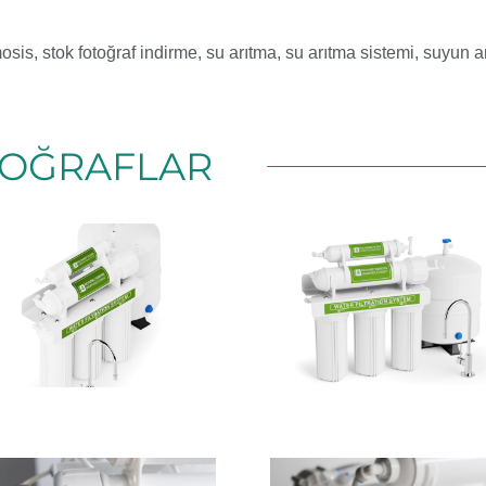
mosis
,
stok fotoğraf indirme
,
su arıtma
,
su arıtma sistemi
,
suyun ar
OĞRAFLAR