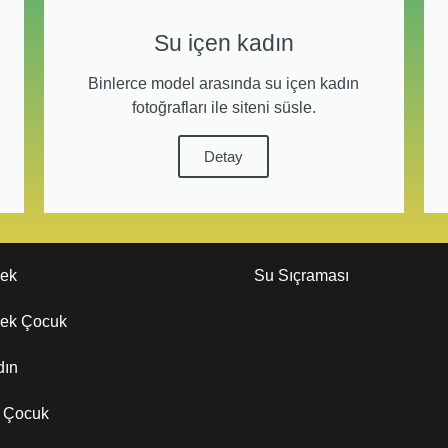
Su içen kadın
Binlerce model arasında su içen kadın
fotoğrafları ile siteni süsle.
Detay
kek
Su Sıçraması
kek Çocuk
dın
z Çocuk