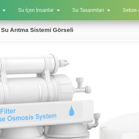
Su İçen İnsanlar
Su Tasarımları
Sebze 
Su Arıtma Sistemi Görseli