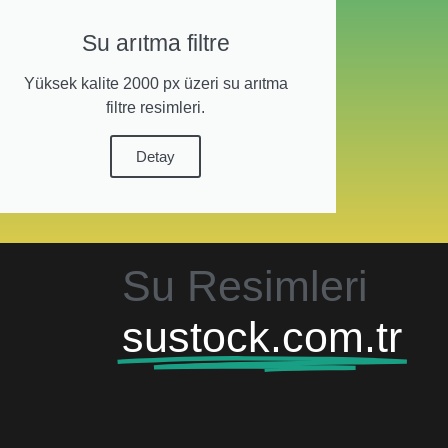
Su arıtma filtre
Yüksek kalite 2000 px üzeri su arıtma
filtre resimleri.
Detay
Su Resimleri
sustock.com.tr