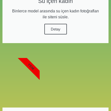
Su içen kadın
Binlerce model arasında su içen kadın fotoğrafları
ile siteni süsle.
Detay
YENI