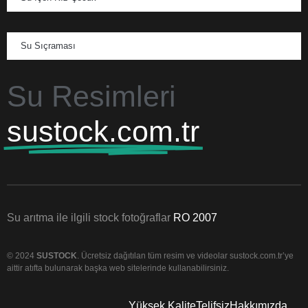
Su Sıçraması
Su Resimleri
sustock.com.tr
Su arıtma ile ilgili stock fotoğraflar
RO 2007
© 2024
SUSTOCK
. Ücretsiz dağıtılan tüm resim ve videolar sustock.com.tr’ye
aittir atıfta bulunarak başka web sitelerinde kullanabilirsiniz.
Yüksek Kalite
Telifsiz
Hakkımızda