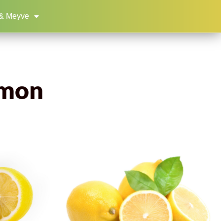
& Meyve
imon