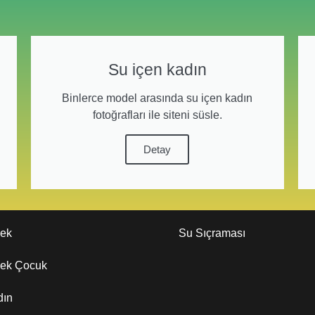
Su içen kadın
Binlerce model arasında su içen kadın
fotoğrafları ile siteni süsle.
Detay
kek
Su Sıçraması
kek Çocuk
dın