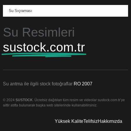
Su Sıçraması
Su Resimleri
sustock.com.tr
Su arıtma ile ilgili stock fotoğraflar
RO 2007
© 2024
SUSTOCK
. Ücretsiz dağıtılan tüm resim ve videolar sustock.com.tr’ye
aittir atıfta bulunarak başka web sitelerinde kullanabilirsiniz.
Yüksek Kalite
Telifsiz
Hakkımızda