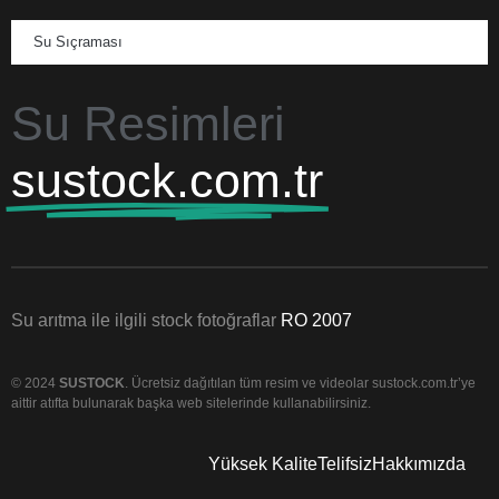
Su Sıçraması
Su Resimleri
sustock.com.tr
Su arıtma ile ilgili stock fotoğraflar
RO 2007
© 2024
SUSTOCK
. Ücretsiz dağıtılan tüm resim ve videolar sustock.com.tr’ye
aittir atıfta bulunarak başka web sitelerinde kullanabilirsiniz.
Yüksek Kalite
Telifsiz
Hakkımızda