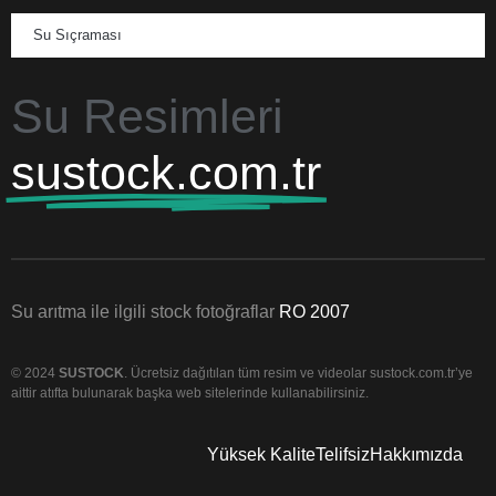
Su Sıçraması
Su Resimleri
sustock.com.tr
Su arıtma ile ilgili stock fotoğraflar
RO 2007
© 2024
SUSTOCK
. Ücretsiz dağıtılan tüm resim ve videolar sustock.com.tr’ye
aittir atıfta bulunarak başka web sitelerinde kullanabilirsiniz.
Yüksek Kalite
Telifsiz
Hakkımızda