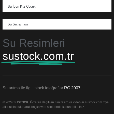
Su İçen Kız Çocuk
Su Sıçraması
Su Resimleri
sustock.com.tr
Su arıtma ile ilgili stock fotoğraflar
RO 2007
© 2024
SUSTOCK
. Ücretsiz dağıtılan tüm resim ve videolar sustock.com.tr’ye
aittir atıfta bulunarak başka web sitelerinde kullanabilirsiniz.