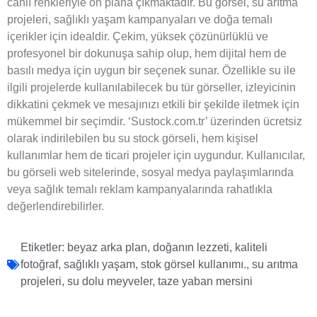
canlı renkleriyle ön plana çıkmaktadır. Bu görsel, su arıtma
projeleri, sağlıklı yaşam kampanyaları ve doğa temalı
içerikler için idealdir. Çekim, yüksek çözünürlüklü ve
profesyonel bir dokunuşa sahip olup, hem dijital hem de
basılı medya için uygun bir seçenek sunar. Özellikle su ile
ilgili projelerde kullanılabilecek bu tür görseller, izleyicinin
dikkatini çekmek ve mesajınızı etkili bir şekilde iletmek için
mükemmel bir seçimdir. ‘Sustock.com.tr’ üzerinden ücretsiz
olarak indirilebilen bu su stock görseli, hem kişisel
kullanımlar hem de ticari projeler için uygundur. Kullanıcılar,
bu görseli web sitelerinde, sosyal medya paylaşımlarında
veya sağlık temalı reklam kampanyalarında rahatlıkla
değerlendirebilirler.
Etiketler:
beyaz arka plan
,
doğanın lezzeti
,
kaliteli
fotoğraf
,
sağlıklı yaşam
,
stok görsel kullanımı.
,
su arıtma
projeleri
,
su dolu meyveler
,
taze yaban mersini